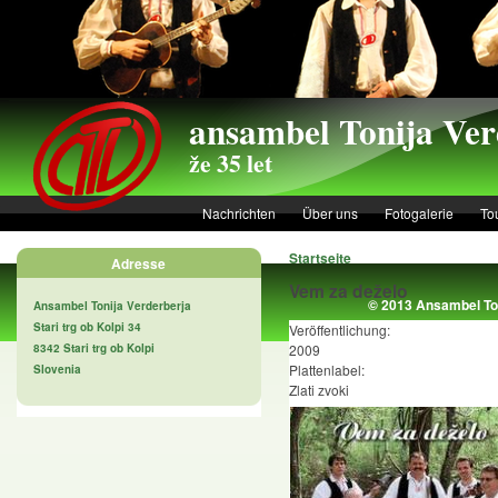
Skip to main content
ansambel Tonija Ver
že 35 let
Nachrichten
Über uns
Fotogalerie
To
Startseite
Adresse
Vem za deželo
© 2013 Ansambel Ton
Ansambel Tonija Verderberja
Stari trg ob Kolpi 34
Veröffentlichung:
8342 Stari trg ob Kolpi
2009
Plattenlabel:
Slovenia
Zlati zvoki