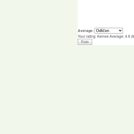
Average:
Your rating:
Keines
Average:
4.9
(