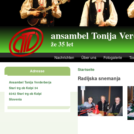
Skip to main content
ansambel Tonija Ver
že 35 let
Nachrichten
Über uns
Fotogalerie
To
Startseite
Adresse
Radijska snemanja
© 2013 Ansambel Ton
Ansambel Tonija Verderberja
Stari trg ob Kolpi 34
8342 Stari trg ob Kolpi
Slovenia