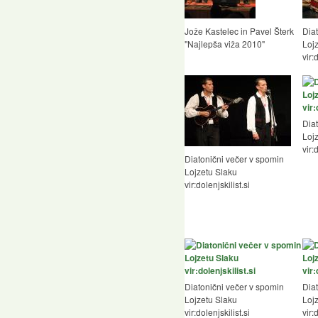
Jože Kastelec in Pavel Šterk
Dia
"Najlepša viža 2010"
Loj
vir:
Dia
Loj
vir:
Diatonični večer v spomin
Lojzetu Slaku
vir:dolenjskilist.si
Diatonični večer v spomin
Dia
Lojzetu Slaku
Loj
vir:dolenjskilist.si
vir: