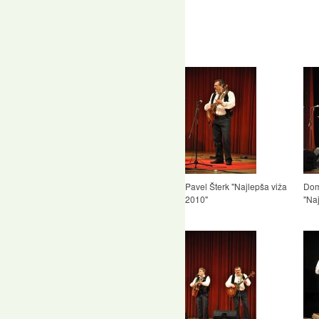
Pavel Šterk "Najlepša viža
Dom
2010"
"Na