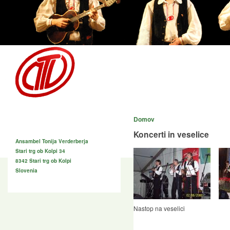
Skip to main content
ansambel Tonija Ver
že 35 let
Novice
O nas
Biografija
Galerija slik
Domov
Naslov
Koncerti in veselice
© 2013 Ansambel Ton
Ansambel Tonija Verderberja
Stari trg ob Kolpi 34
8342 Stari trg ob Kolpi
Slovenia
Nastop na veselici