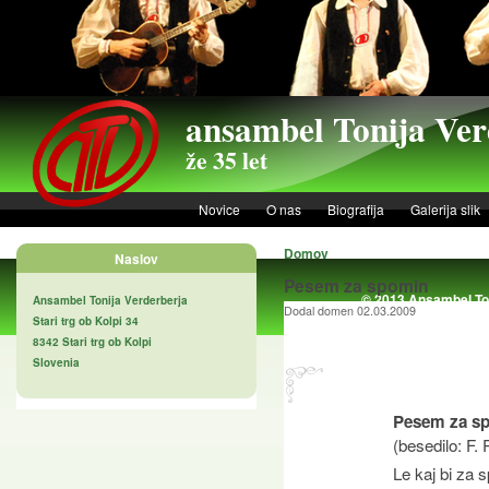
Skip to main content
ansambel Tonija Ver
že 35 let
Novice
O nas
Biografija
Galerija slik
Domov
Naslov
Pesem za spomin
© 2013 Ansambel Ton
Ansambel Tonija Verderberja
Dodal domen 02.03.2009
Stari trg ob Kolpi 34
8342 Stari trg ob Kolpi
Slovenia
Pesem za s
(besedilo: F.
Le kaj bi za s