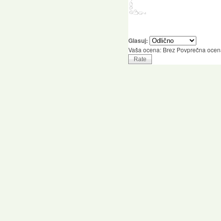
Glasuj:
Vaša ocena:
Brez
Povprečna ocen