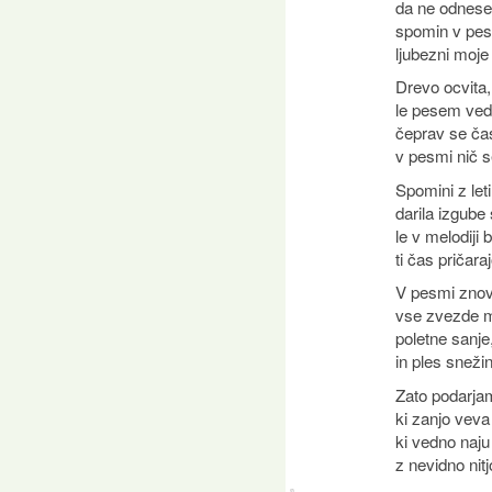
da ne odnesel
spomin v pes
ljubezni moje 
Drevo ocvita,
le pesem ved
čeprav se čas
v pesmi nič s
Spomini z leti
darila izgube s
le v melodiji
ti čas pričara
V pesmi znov
vse zvezde m
poletne sanje,
in ples sneži
Zato podarjam
ki zanjo veva
ki vedno naju
z nevidno nit