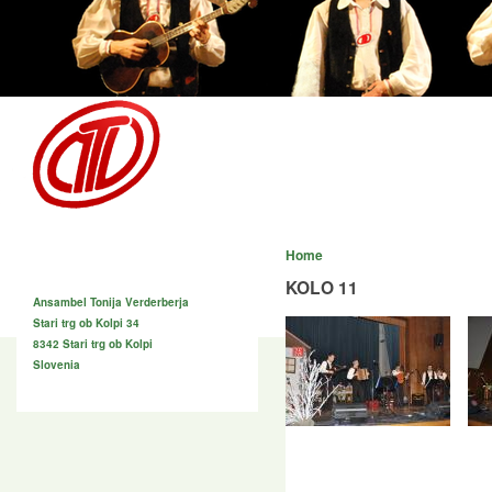
Skip to main content
ansambel Tonija Ver
že 35 let
News
About us
Biography
Image gall
Home
Address
KOLO 11
© 2013 Ansambel Ton
Ansambel Tonija Verderberja
Stari trg ob Kolpi 34
8342 Stari trg ob Kolpi
Slovenia