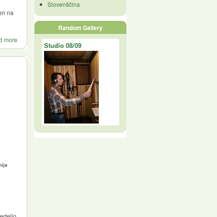
Slovenščina
jen na
Random Gallery
d more
Studio 08/09
nija
nedeljo