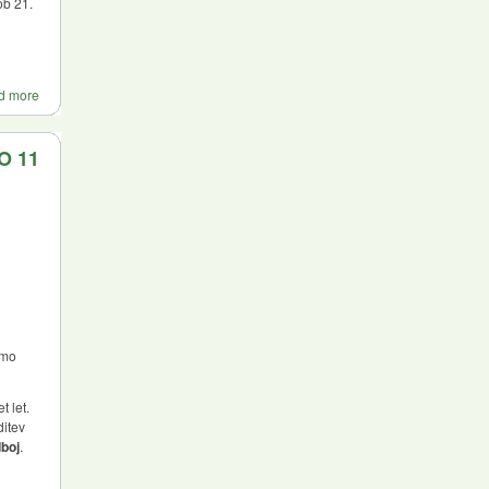
ob 21.
d more
O 11
omo
t let.
ditev
boj
.