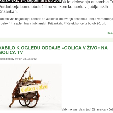
30 let delovanja ansambla T
Verderberja bomo obeležili na velikem koncertu v ljubljanskih
Križankah.
abimo vas na jubilejni koncert ob 30 letnici delovanja ansambla Tonija Verderberja
 petek 14. septembra v ljubljanskih Križankah. Pričetek koncerta bo ob 20. uri.
Rea
VABILO K OGLEDU ODDAJE »GOLICA V ŽIVO« NA
GOLICA TV
ubmitted by atv on 28.03.2012
Vabimo vas, da si jutri 29. marca v čet