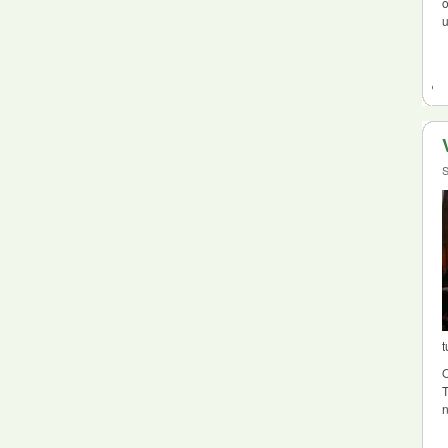
u
S
t
O
T
n