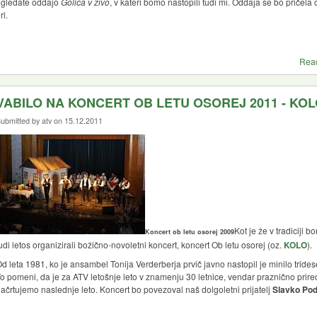
ogledate oddajo
Golica v živo
, v kateri bomo nastopili tudi mi. Oddaja se bo pričela 
ri.
Rea
VABILO NA KONCERT OB LETU OSOREJ 2011 - KOL
ubmitted by atv on 15.12.2011
Kot je že v tradiciji b
Koncert ob letu osorej 2009
udi letos organizirali božično-novoletni koncert, koncert Ob letu osorej (oz.
KOLO
).
d leta 1981, ko je ansambel Tonija Verderberja prvič javno nastopil je minilo tridese
o pomeni, da je za ATV letošnje leto v znamenju 30 letnice, vendar praznično prire
ačrtujemo naslednje leto. Koncert bo povezoval naš dolgoletni prijatelj
Slavko Pod