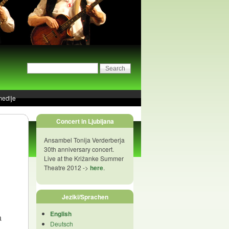
medije
Concert in Ljubljana
Ansambel Tonija Verderberja
30th anniversary concert.
Live at the Križanke Summer
Theatre 2012 ->
here
.
Jeziki/Sprachen
English
a
Deutsch