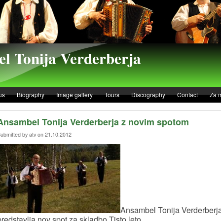
l Tonija Verderberja
us
Biography
Image gallery
Tours
Discography
Contact
Za 
Ansambel Tonija Verderberja z novim spotom
© 2013 Ansambel Tonija Verderberja |
Izdelava spletne strani
ubmitted by atv on 21.10.2012
Ansambel Tonija Verderberj
predstavlja nov spot za skladbo Tisto leto.