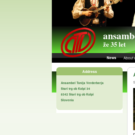
Skip to main content
ansambe
že 35 let
News
About 
Address
S
Ansambel Tonija Verderberja
Stari trg ob Kolpi 34
8342 Stari trg ob Kolpi
Slovenia