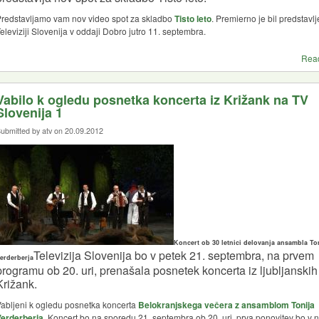
redstavljamo vam nov video spot za skladbo
Tisto leto
. Premierno je bil predstavl
eleviziji Slovenija v oddaji Dobro jutro 11. septembra.
Rea
Vabilo k ogledu posnetka koncerta iz Križank na TV
Slovenija 1
ubmitted by atv on 20.09.2012
Koncert ob 30 letnici delovanja ansambla To
Televizija Slovenija bo v petek 21. septembra, na prvem
erderberja
programu ob 20. uri, prenašala posnetek koncerta iz ljubljanskih
Križank.
abljeni k ogledu posnetka koncerta
Belokranjskega večera z ansamblom Tonija
Verderberja
. Koncert bo na sporedu 21. septembra ob 20. uri, prva ponovitev bo v 