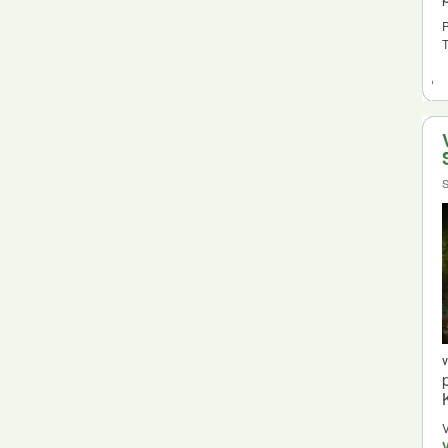
P
T
S
V
V