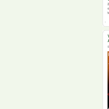
2
o
t
S