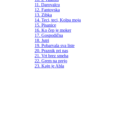
11. Darovalcu
12. Fantovska
13. Zibka
14. Teci, teci, Kolpa moja
15. Pisanice
16. Ko čep je moker
17. Gospodična
18. Jutri
19. Pobarvala sva liste
20. Praznik pri nas
21. Vrt brez smeha
22. Grem na prejo
23. Kajn je Abla