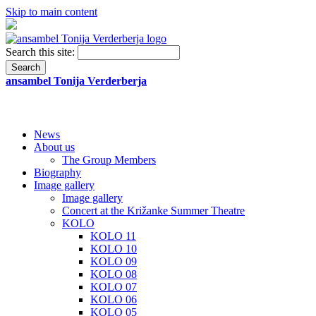
Skip to main content
Search this site:
ansambel Tonija Verderberja
že 35 let
News
About us
The Group Members
Biography
Image gallery
Image gallery
Concert at the Križanke Summer Theatre
KOLO
KOLO 11
KOLO 10
KOLO 09
KOLO 08
KOLO 07
KOLO 06
KOLO 05