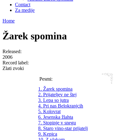
Contact
Za medije
Home
Žarek spomina
Released:
2006
Record label:
Zlati zvoki
Pesmi:
1. Žarek spomina
2. Prijateljev ne štej
3. Lepa so jutra
4. Pri nas Belokranjcih
5. Kolovrat
6. Jesenska žlahta
7. Stopinje v snegu
8. Staro vino-star prijatelj
9. Kepica
10. Z vlakom