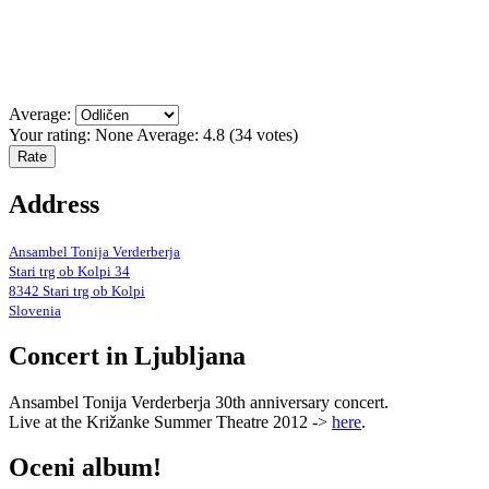
Average:
Your rating:
None
Average:
4.8
(
34
votes)
Address
Ansambel Tonija Verderberja
Stari trg ob Kolpi 34
8342 Stari trg ob Kolpi
Slovenia
Concert in Ljubljana
Ansambel Tonija Verderberja 30th anniversary concert.
Live at the Križanke Summer Theatre 2012 ->
here
.
Oceni album!