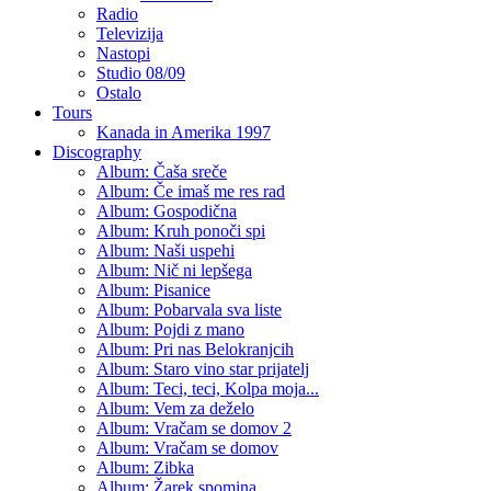
Radio
Televizija
Nastopi
Studio 08/09
Ostalo
Tours
Kanada in Amerika 1997
Discography
Album: Čaša sreče
Album: Če imaš me res rad
Album: Gospodična
Album: Kruh ponoči spi
Album: Naši uspehi
Album: Nič ni lepšega
Album: Pisanice
Album: Pobarvala sva liste
Album: Pojdi z mano
Album: Pri nas Belokranjcih
Album: Staro vino star prijatelj
Album: Teci, teci, Kolpa moja...
Album: Vem za deželo
Album: Vračam se domov 2
Album: Vračam se domov
Album: Zibka
Album: Žarek spomina